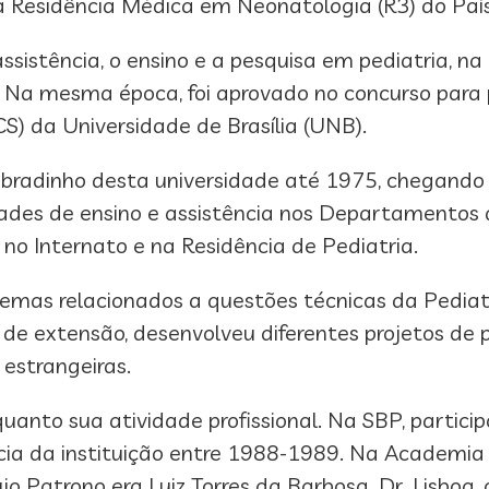
a Residência Médica em Neonatologia (R3) do País
assistência, o ensino e a pesquisa em pediatria, 
. Na mesma época, foi aprovado no concurso para p
S) da Universidade de Brasília (UNB).
bradinho desta universidade até 1975, chegando
ades de ensino e assistência nos Departamentos d
 no Internato e na Residência de Pediatria.
temas relacionados a questões técnicas da Pediat
sos de extensão, desenvolveu diferentes projetos d
 estrangeiras.
uanto sua atividade profissional. Na SBP, partici
ia da instituição entre 1988-1989. Na Academia B
jo Patrono era Luiz Torres da Barbosa. Dr. Lisboa,