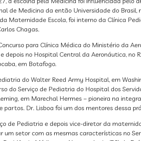
7, a escolha pela Medicina foi influenciada pelo a
l de Medicina da então Universidade do Brasil, no
da Maternidade Escola, foi interno da Clínica Pedi
 Carlos Chagas.
Concurso para Clínica Médica do Ministério da Aer
e depois no Hospital Central da Aeronáutica, no 
orocaba, em Botafogo.
ediatria do Walter Reed Army Hospital, em Washi
urso do Serviço de Pediatria do Hospital dos Servi
leming, em Marechal Hermes – pioneira na integra
 partos. Dr. Lisboa foi um dos mentores dessa prá
ço de Pediatria e depois vice-diretor da maternid
r um setor com as mesmas características no Serv