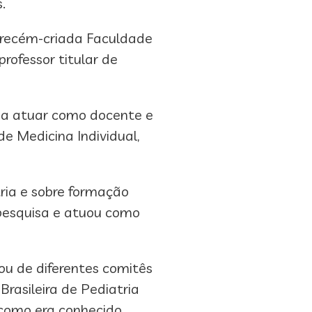
.
na recém-criada Faculdade
rofessor titular de
 a atuar como docente e
e Medicina Individual,
ria e sobre formação
e pesquisa e atuou como
pou de diferentes comitês
rasileira de Pediatria
 como era conhecido,