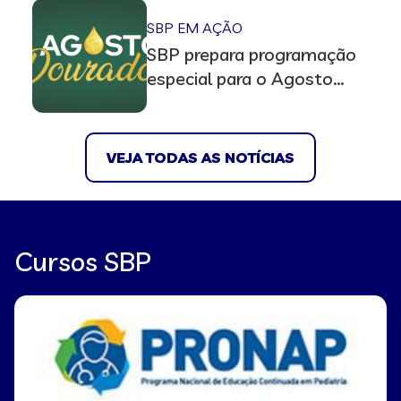
SBP EM AÇÃO
SBP prepara programação
especial para o Agosto
Dourado 2026 com lives,
documentos científicos e
podcasts
VEJA TODAS AS NOTÍCIAS
Cursos SBP