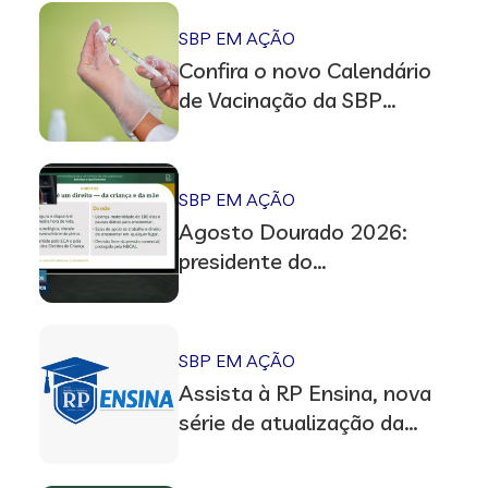
SBP EM AÇÃO
Confira o novo Calendário
de Vacinação da SBP
(atualização 2026/2027)
SBP EM AÇÃO
Agosto Dourado 2026:
presidente do
Departamento de
Aleitamento Materno
participa de audiência no
SBP EM AÇÃO
Senado
Assista à RP Ensina, nova
série de atualização da
revista Residência
Pediátrica