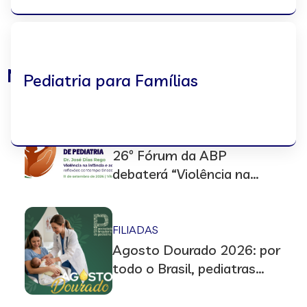
Notícias
Pediatria para Famílias
ACADEMIA BRASILEIRA DE
PEDIATRIA
26º Fórum da ABP
debaterá “Violência na
infância e adolescência”,
em Vitória (ES)
FILIADAS
Agosto Dourado 2026: por
todo o Brasil, pediatras
promoverão ações em prol
do aleitamento materno