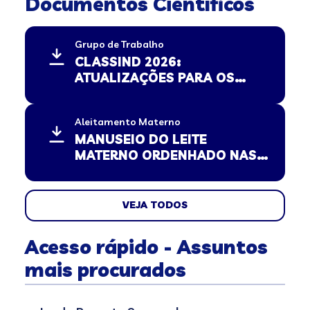
Documentos Científicos
Grupo de Trabalho
CLASSIND 2026:
ATUALIZAÇÕES PARA OS
PEDIATRAS, PAIS E
RESPONSÁVEIS – MINISTÉRIO
Aleitamento Materno
DE JUSTIÇA E SEGURANÇA
MANUSEIO DO LEITE
PÚBLICA
MATERNO ORDENHADO NAS
CRECHES: AGOSTO DOURADO
VEJA TODOS
Acesso rápido - Assuntos
mais procurados