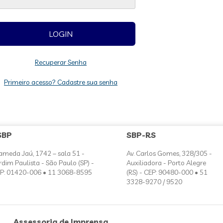
Recuperar Senha
Primeiro acesso? Cadastre sua senha
SBP
SBP-RS
ameda Jaú, 1742 – sala 51 -
Av. Carlos Gomes, 328/305 -
rdim Paulista - São Paulo (SP) -
Auxiliadora - Porto Alegre
P: 01420-006 • 11 3068-8595
(RS) - CEP: 90480-000 • 51
3328-9270 / 9520
Assessoria de Imprensa