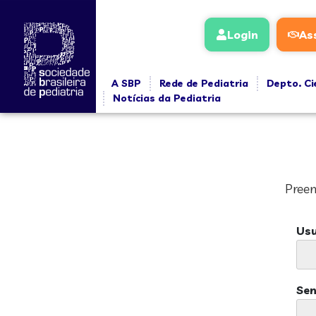
Login
As
A SBP
Rede de Pediatria
Depto. Ci
Notícias da Pediatria
Preen
Usu
Se