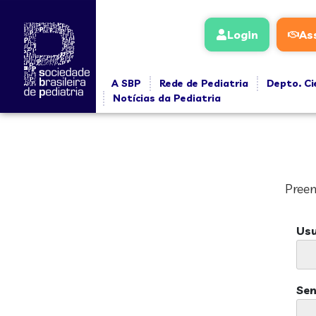
Login
As
A SBP
Rede de Pediatria
Depto. Ci
Notícias da Pediatria
Preen
Usu
Se