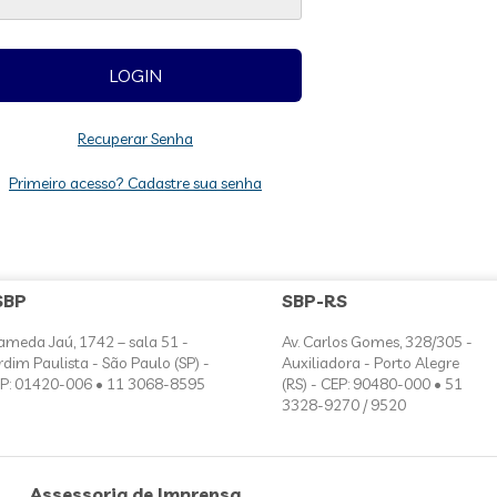
Recuperar Senha
Primeiro acesso? Cadastre sua senha
SBP
SBP-RS
ameda Jaú, 1742 – sala 51 -
Av. Carlos Gomes, 328/305 -
rdim Paulista - São Paulo (SP) -
Auxiliadora - Porto Alegre
P: 01420-006 • 11 3068-8595
(RS) - CEP: 90480-000 • 51
3328-9270 / 9520
Assessoria de Imprensa