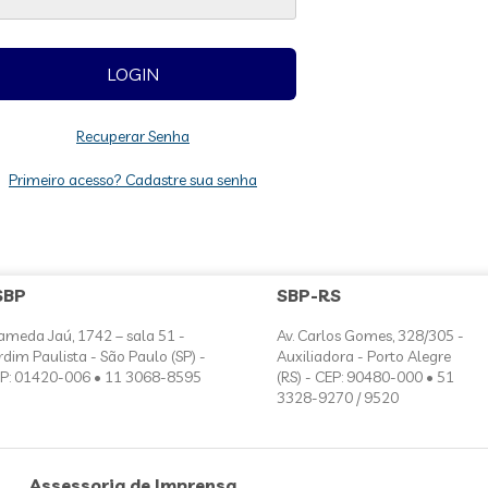
Recuperar Senha
Primeiro acesso? Cadastre sua senha
SBP
SBP-RS
ameda Jaú, 1742 – sala 51 -
Av. Carlos Gomes, 328/305 -
rdim Paulista - São Paulo (SP) -
Auxiliadora - Porto Alegre
P: 01420-006 • 11 3068-8595
(RS) - CEP: 90480-000 • 51
3328-9270 / 9520
Assessoria de Imprensa