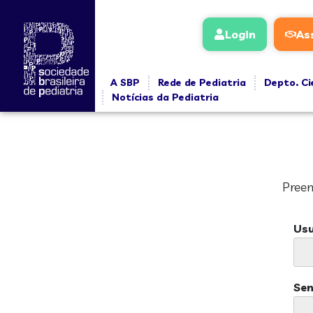
Login
As
A SBP
Rede de Pediatria
Depto. Ci
Notícias da Pediatria
Preen
Usu
Se