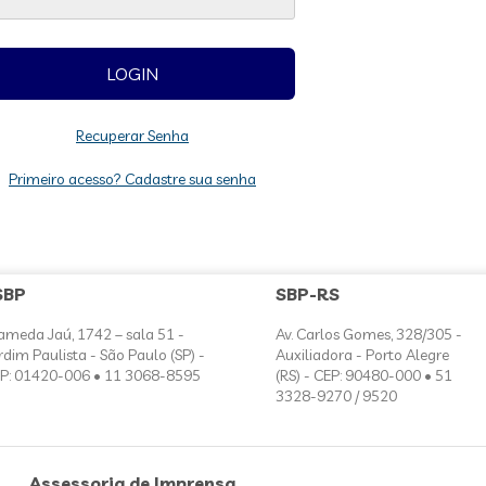
Recuperar Senha
Primeiro acesso? Cadastre sua senha
SBP
SBP-RS
ameda Jaú, 1742 – sala 51 -
Av. Carlos Gomes, 328/305 -
rdim Paulista - São Paulo (SP) -
Auxiliadora - Porto Alegre
P: 01420-006 • 11 3068-8595
(RS) - CEP: 90480-000 • 51
3328-9270 / 9520
Assessoria de Imprensa