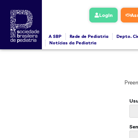
Login
As
A SBP
Rede de Pediatria
Depto. Ci
Notícias da Pediatria
Preen
Usu
Se