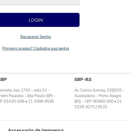
Recuperar Senha
Primeiro acesso? Cadastre sua senha
SBP
SBP-RS
ameda Jaú, 1742 – sala 51 -
Av. Carlos Gomes, 328/305 -
rdim Paulista - São Paulo (SP) -
Auxiliadora - Porto Alegre
P: 01420-006 • 11 3068-8595
(RS) - CEP: 90480-000 • 51
3328-9270 / 9520
Assessoria de Imprensa