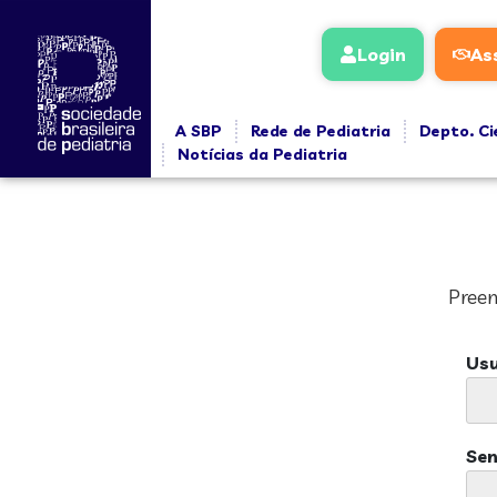
Login
As
A SBP
Rede de Pediatria
Depto. Ci
Notícias da Pediatria
Preen
Usu
Se