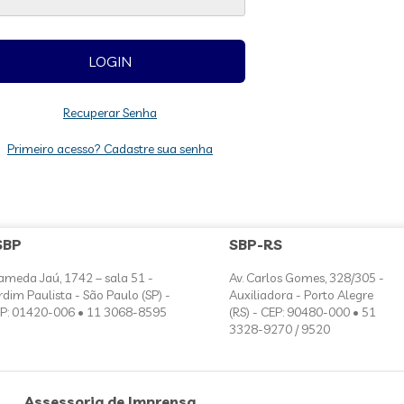
Recuperar Senha
Primeiro acesso? Cadastre sua senha
SBP
SBP-RS
ameda Jaú, 1742 – sala 51 -
Av. Carlos Gomes, 328/305 -
rdim Paulista - São Paulo (SP) -
Auxiliadora - Porto Alegre
P: 01420-006 • 11 3068-8595
(RS) - CEP: 90480-000 • 51
3328-9270 / 9520
Assessoria de Imprensa