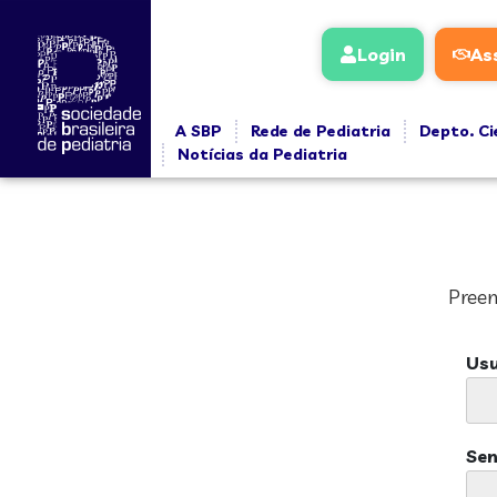
Login
As
A SBP
Rede de Pediatria
Depto. Ci
Notícias da Pediatria
Preen
Usu
Se