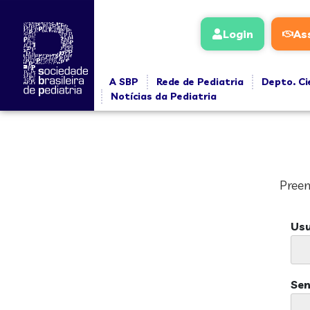
Login
As
A SBP
Rede de Pediatria
Depto. Ci
Notícias da Pediatria
Preen
Usu
Se