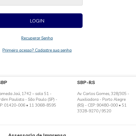
Recuperar Senha
Primeiro acesso? Cadastre sua senha
SBP
SBP-RS
ameda Jaú, 1742 – sala 51 -
Av. Carlos Gomes, 328/305 -
rdim Paulista - São Paulo (SP) -
Auxiliadora - Porto Alegre
P: 01420-006 • 11 3068-8595
(RS) - CEP: 90480-000 • 51
3328-9270 / 9520
Assessoria de Imprensa