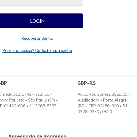
Recuperar Senha
Primeiro acesso? Cadastre sua senha
SBP
SBP-RS
ameda Jaú, 1742 – sala 51 -
Av. Carlos Gomes, 328/305 -
rdim Paulista - São Paulo (SP) -
Auxiliadora - Porto Alegre
P: 01420-006 • 11 3068-8595
(RS) - CEP: 90480-000 • 51
3328-9270 / 9520
Assessoria de Imprensa