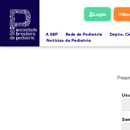
Login
As
A SBP
Rede de Pediatria
Depto. Ci
Notícias da Pediatria
Preen
Usu
Se