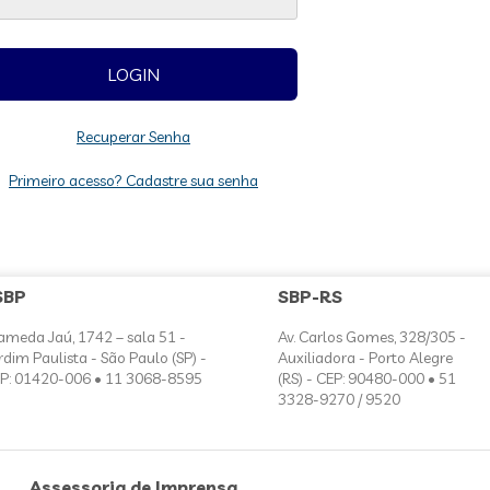
Recuperar Senha
Primeiro acesso? Cadastre sua senha
SBP
SBP-RS
ameda Jaú, 1742 – sala 51 -
Av. Carlos Gomes, 328/305 -
rdim Paulista - São Paulo (SP) -
Auxiliadora - Porto Alegre
P: 01420-006 • 11 3068-8595
(RS) - CEP: 90480-000 • 51
3328-9270 / 9520
Assessoria de Imprensa