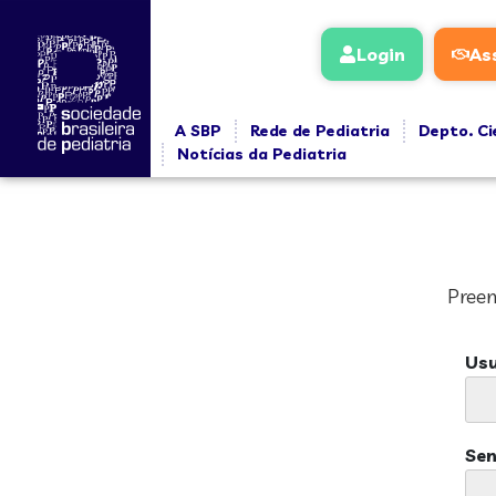
Login
As
A SBP
Rede de Pediatria
Depto. Ci
Notícias da Pediatria
Preen
Usu
Se