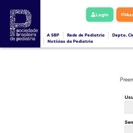
Login
As
A SBP
Rede de Pediatria
Depto. Ci
Notícias da Pediatria
Preen
Usu
Se