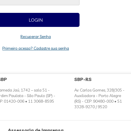
Recuperar Senha
Primeiro acesso? Cadastre sua senha
SBP
SBP-RS
ameda Jaú, 1742 – sala 51 -
Av. Carlos Gomes, 328/305 -
rdim Paulista - São Paulo (SP) -
Auxiliadora - Porto Alegre
P: 01420-006 • 11 3068-8595
(RS) - CEP: 90480-000 • 51
3328-9270 / 9520
Assessoria de Imprensa