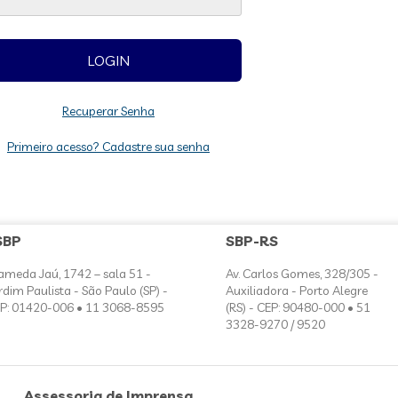
Recuperar Senha
Primeiro acesso? Cadastre sua senha
SBP
SBP-RS
ameda Jaú, 1742 – sala 51 -
Av. Carlos Gomes, 328/305 -
rdim Paulista - São Paulo (SP) -
Auxiliadora - Porto Alegre
P: 01420-006 • 11 3068-8595
(RS) - CEP: 90480-000 • 51
3328-9270 / 9520
Assessoria de Imprensa