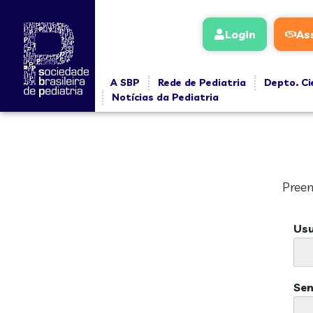
Login
As
A SBP
Rede de Pediatria
Depto. Ci
Notícias da Pediatria
Preen
Usu
Se