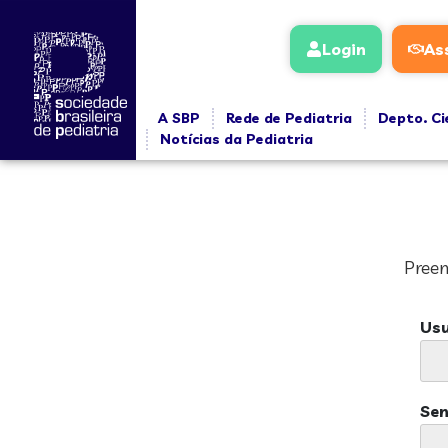
Login
As
A SBP
Rede de Pediatria
Depto. Ci
Notícias da Pediatria
Preen
Usu
Se