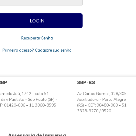
Recuperar Senha
Primeiro acesso? Cadastre sua senha
SBP
SBP-RS
ameda Jaú, 1742 – sala 51 -
Av. Carlos Gomes, 328/305 -
rdim Paulista - São Paulo (SP) -
Auxiliadora - Porto Alegre
P: 01420-006 • 11 3068-8595
(RS) - CEP: 90480-000 • 51
3328-9270 / 9520
Assessoria de Imprensa