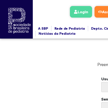
Login
As
A SBP
Rede de Pediatria
Depto. Ci
Notícias da Pediatria
Preen
Usu
Se