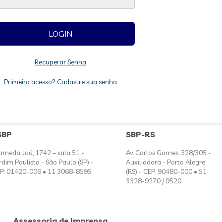
Recuperar Senha
Primeiro acesso? Cadastre sua senha
SBP
SBP-RS
ameda Jaú, 1742 – sala 51 -
Av. Carlos Gomes, 328/305 -
rdim Paulista - São Paulo (SP) -
Auxiliadora - Porto Alegre
P: 01420-006 • 11 3068-8595
(RS) - CEP: 90480-000 • 51
3328-9270 / 9520
Assessoria de Imprensa