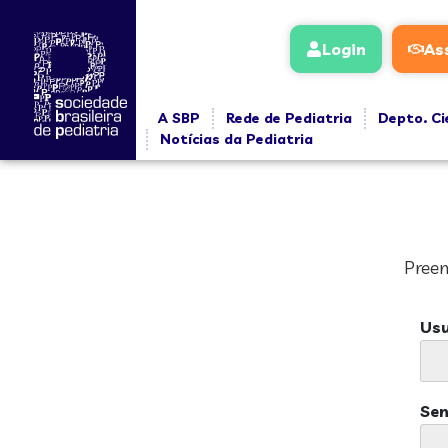
Login
As
A SBP
Rede de Pediatria
Depto. Ci
Notícias da Pediatria
Preen
Usu
Se