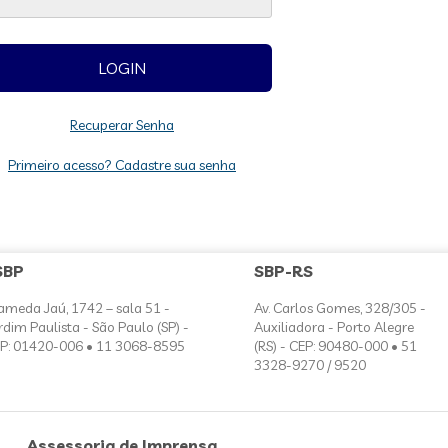
Recuperar Senha
Primeiro acesso? Cadastre sua senha
SBP
SBP-RS
ameda Jaú, 1742 – sala 51 -
Av. Carlos Gomes, 328/305 -
rdim Paulista - São Paulo (SP) -
Auxiliadora - Porto Alegre
P: 01420-006 • 11 3068-8595
(RS) - CEP: 90480-000 • 51
3328-9270 / 9520
Assessoria de Imprensa