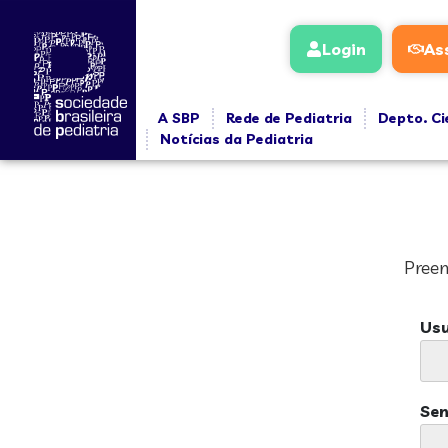
Login
As
A SBP
Rede de Pediatria
Depto. Ci
Notícias da Pediatria
Preen
Usu
Se