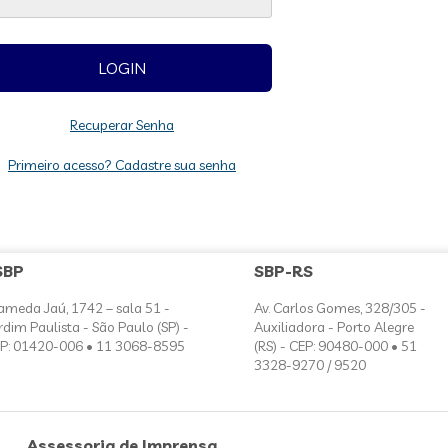
Recuperar Senha
Primeiro acesso? Cadastre sua senha
SBP
SBP-RS
ameda Jaú, 1742 – sala 51 -
Av. Carlos Gomes, 328/305 -
rdim Paulista - São Paulo (SP) -
Auxiliadora - Porto Alegre
P: 01420-006 • 11 3068-8595
(RS) - CEP: 90480-000 • 51
3328-9270 / 9520
Assessoria de Imprensa