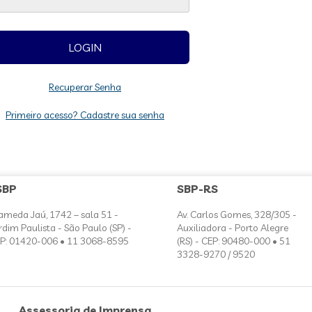
Recuperar Senha
Primeiro acesso? Cadastre sua senha
SBP
SBP-RS
ameda Jaú, 1742 – sala 51 -
Av. Carlos Gomes, 328/305 -
rdim Paulista - São Paulo (SP) -
Auxiliadora - Porto Alegre
P: 01420-006 • 11 3068-8595
(RS) - CEP: 90480-000 • 51
3328-9270 / 9520
Assessoria de Imprensa