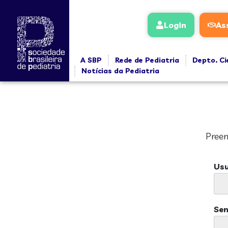
Login
As
A SBP
Rede de Pediatria
Depto. Ci
Notícias da Pediatria
Preen
Usu
Se