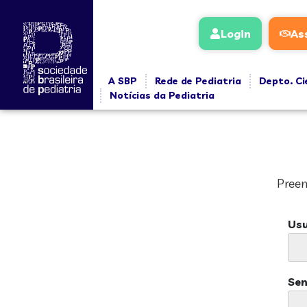
Login
As
A SBP
Rede de Pediatria
Depto. Ci
Notícias da Pediatria
Preen
Usu
Se