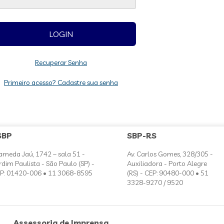
Recuperar Senha
Primeiro acesso? Cadastre sua senha
SBP
SBP-RS
ameda Jaú, 1742 – sala 51 -
Av. Carlos Gomes, 328/305 -
rdim Paulista - São Paulo (SP) -
Auxiliadora - Porto Alegre
P: 01420-006 • 11 3068-8595
(RS) - CEP: 90480-000 • 51
3328-9270 / 9520
Assessoria de Imprensa