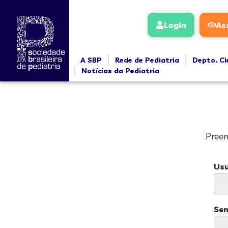
Login
As
A SBP
Rede de Pediatria
Depto. Ci
Notícias da Pediatria
Preen
Usu
Se