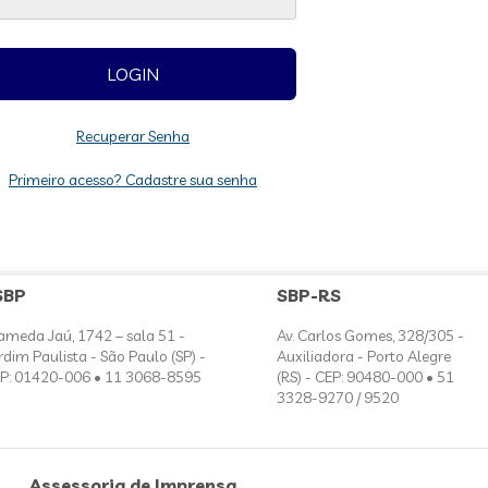
Recuperar Senha
Primeiro acesso? Cadastre sua senha
SBP
SBP-RS
ameda Jaú, 1742 – sala 51 -
Av. Carlos Gomes, 328/305 -
rdim Paulista - São Paulo (SP) -
Auxiliadora - Porto Alegre
P: 01420-006 • 11 3068-8595
(RS) - CEP: 90480-000 • 51
3328-9270 / 9520
Assessoria de Imprensa