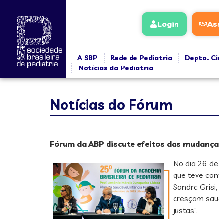
Login
As
A SBP
Rede de Pediatria
Depto. Ci
Notícias da Pediatria
Notícias do Fórum
Fórum da ABP discute efeitos das mudanças
No dia 26 de
que teve com
Sandra Grisi,
cresçam saud
justas”.