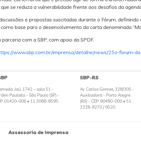
 que se reduza a vulnerabilidade frente aos desafios da agenda
s discussões e propostas suscitadas durante o Fórum, definin
irá como base para o desenvolvimento da carta denominada “Man
 parceria com a SBP, com apoio da SPDF.
ttps://www.sbp.com.br/imprensa/detalhe/news/25o-forum-da
SBP
SBP-RS
ameda Jaú, 1742 – sala 51 -
Av. Carlos Gomes, 328/305 -
rdim Paulista - São Paulo (SP) -
Auxiliadora - Porto Alegre
P: 01420-006 • 11 3068-8595
(RS) - CEP: 90480-000 • 51
3328-9270 / 9520
Assessoria de Imprensa