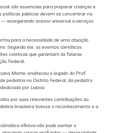
social são essenciais para preparar crianças e
 políticas públicas devem se concentrar na
 — assegurando acesso universal a serviços
 alertou para a necessidade de uma atuação
rio. Segundo ele, os eventos climáticos
ções coletivas que garantam às futuras
ção Federal.
iana Monte, enalteceu o legado do Prof.
e pediatria no Distrito Federal, da pediatra
idealizado por Lisboa.
dos por suas relevantes contribuições ao
iatria brasileira tivesse o reconhecimento e a
imática efetiva não pode isentar o
a, atacando causas profundas — desigualdade,