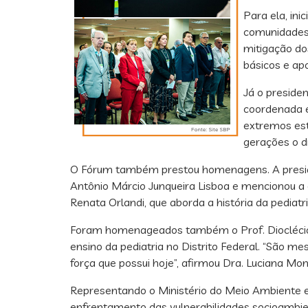
Para ela, ini
comunidades 
mitigação do
básicos e apo
Já o preside
coordenada e 
extremos est
gerações o d
O Fórum também prestou homenagens. A presiden
Antônio Márcio Junqueira Lisboa e mencionou a o
Renata Orlandi, que aborda a história da pediatr
Foram homenageados também o Prof. Dioclécio C
ensino da pediatria no Distrito Federal. “São m
força que possui hoje”, afirmou Dra. Luciana Mon
Representando o Ministério do Meio Ambiente e
enfrentamento das vulnerabilidades socioambie