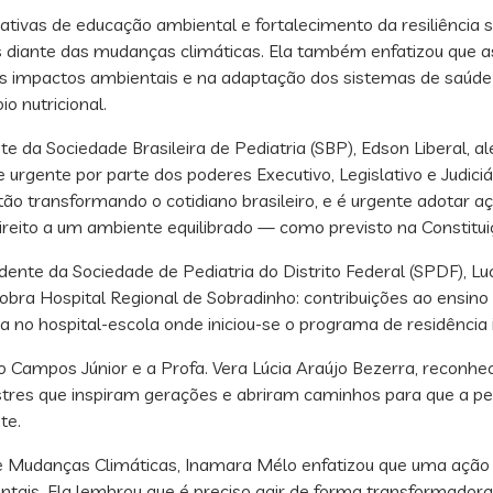
ciativas de educação ambiental e fortalecimento da resiliência 
diante das mudanças climáticas. Ela também enfatizou que as
s impactos ambientais e na adaptação dos sistemas de saúde
io nutricional.
nte da Sociedade Brasileira de Pediatria (SBP), Edson Liberal,
urgente por parte dos poderes Executivo, Legislativo e Judiciá
ão transformando o cotidiano brasileiro, e é urgente adotar a
ireito a um ambiente equilibrado — como previsto na Constitui
te da Sociedade de Pediatria do Distrito Federal (SPDF), Luc
bra Hospital Regional de Sobradinho: contribuições ao ensino d
ia no hospital-escola onde iniciou-se o programa de residência 
ampos Júnior e a Profa. Vera Lúcia Araújo Bezerra, reconheci
estres que inspiram gerações e abriram caminhos para que a ped
te.
 Mudanças Climáticas, Inamara Mélo enfatizou que uma ação cl
ntais. Ela lembrou que é preciso agir de forma transformador