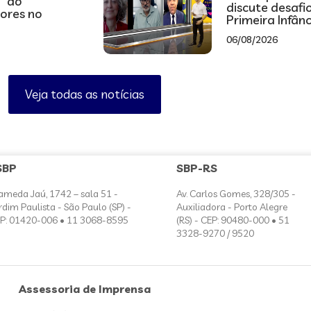
” do
discute desafi
tores no
Primeira Infân
06/08/2026
Veja todas as notícias
SBP
SBP-RS
ameda Jaú, 1742 – sala 51 -
Av. Carlos Gomes, 328/305 -
rdim Paulista - São Paulo (SP) -
Auxiliadora - Porto Alegre
P: 01420-006 • 11 3068-8595
(RS) - CEP: 90480-000 • 51
3328-9270 / 9520
Assessoria de Imprensa