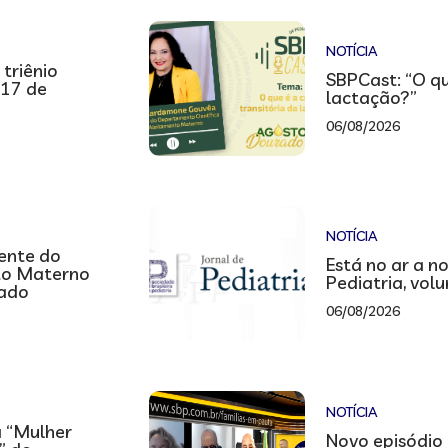
NOTÍCIA
 triênio
SBPCast: “O qu
 17 de
lactação?”
06/08/2026
NOTÍCIA
ente do
Está no ar a n
to Materno
Pediatria, vol
nado
06/08/2026
NOTÍCIA
a “Mulher
Novo episódio