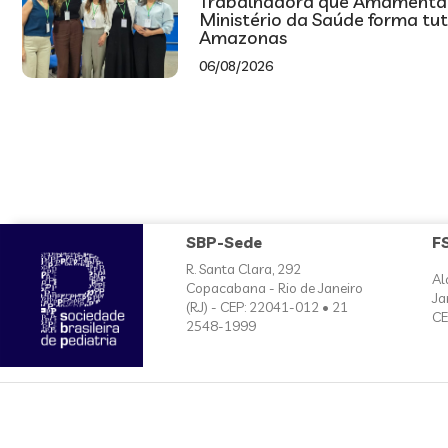
Trabalhadora que Amamenta
Ministério da Saúde forma tu
Amazonas
06/08/2026
SBP-Sede
F
R. Santa Clara, 292
Al
Copacabana - Rio de Janeiro
Ja
(RJ) - CEP: 22041-012 • 21
CE
2548-1999