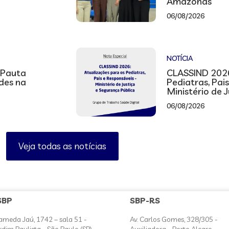
Amazonas
06/08/2026
NOTÍCIA
 Pauta
CLASSIND 2026
ades na
Pediatras, Pai
Ministério de 
06/08/2026
Veja todas as notícias
SBP
SBP-RS
ameda Jaú, 1742 – sala 51 -
Av. Carlos Gomes, 328/305 -