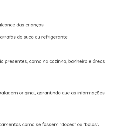
lcance das crianças.
rafas de suco ou refrigerante.
 presentes, como na cozinha, banheiro e áreas
agem original, garantindo que as informações
icamentos como se fossem “doces” ou “balas”.