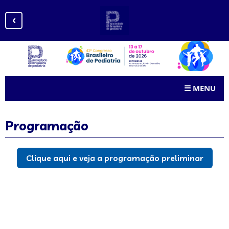
‹
☰
MENU
Programação
Clique aqui e veja a programação preliminar