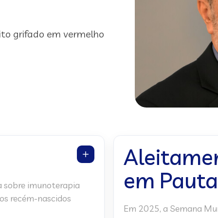
ito grifado em vermelho
Aleitame
em Pauta
a sobre imunoterapia
 os recém-nascidos
Em 2025, a Semana Mun