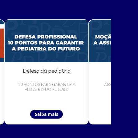
Defesa da pediatria
Moção de a
10 PONTOS PARA GARANTIR A
ASSISTÊNCIA PED
PEDIATRIA DO FUTURO
RORAIM
Saiba mais
Saiba ma