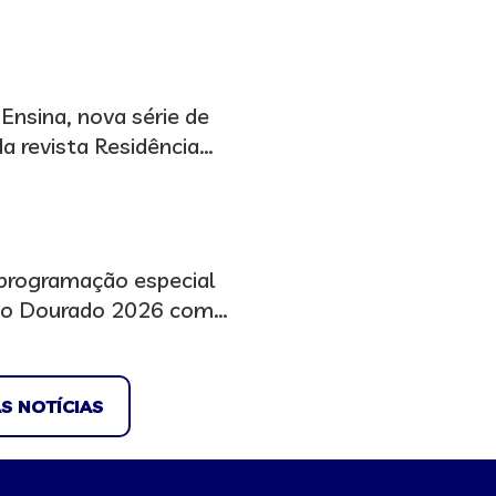
icipa de audiência no
Ensina, nova série de
a revista Residência
programação especial
to Dourado 2026 com
ntos científicos e
S NOTÍCIAS