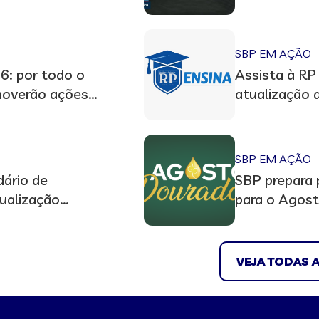
Materno part
Senado
SBP EM AÇÃO
: por todo o
Assista à RP 
omoverão ações
atualização d
nto materno
Pediátrica
SBP EM AÇÃO
dário de
SBP prepara 
ualização
para o Agos
lives, docume
podcasts
VEJA TODAS A