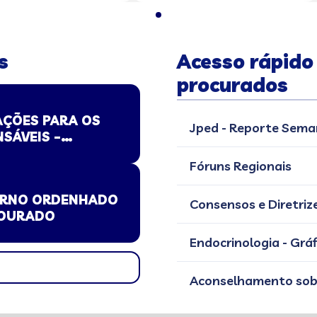
s
Acesso rápido
procurados
AÇÕES PARA OS
Jped - Reporte Sema
NSÁVEIS –
E SEGURANÇA
Fóruns Regionais
TERNO ORDENHADO
Consensos e Diretriz
DOURADO
Endocrinologia - Grá
Aconselhamento sob