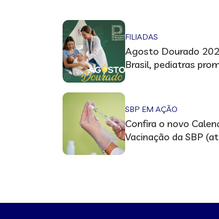
em Vitória (ES)
FILIADAS
Agosto Dourado 2026
Brasil, pediatras pr
em prol do aleitame
SBP EM AÇÃO
Confira o novo Calen
Vacinação da SBP (at
2026/2027)