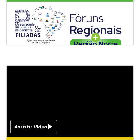
Região Norte
Assista aqui
Assistir Vídeo