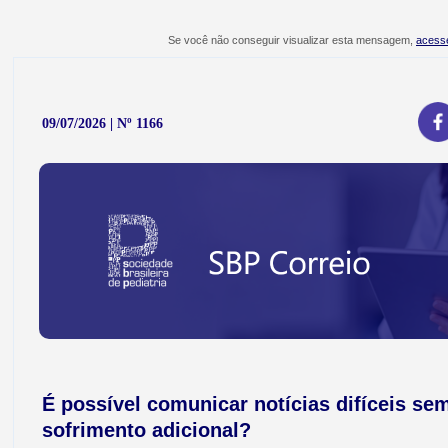
Se você não conseguir visualizar esta mensagem,
acesse
09/07/2026 | Nº 1166
É possível comunicar notícias difíceis se
sofrimento adicional?