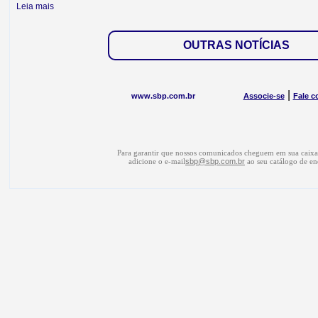
Leia mais
OUTRAS NOTÍCIAS
|
www.sbp.com.br
Associe-se
Fale c
Para garantir que nossos comunicados cheguem em sua caixa 
adicione o e-mail
sbp@sbp.com.br
ao seu catálogo de en