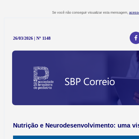
Se você não conseguir visualizar esta mensagem,
acesse
26/03/2026 | Nº 1148
Nutrição e Neurodesenvolvimento: uma vi