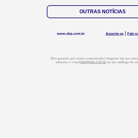
OUTRAS NOTÍCIAS
|
www.sbp.com.br
Associe-se
Fale c
Para garantir que nossos comunicados cheguem em sua caixa 
adicione o e-mail
sbp@sbp.com.br
ao seu catálogo de en