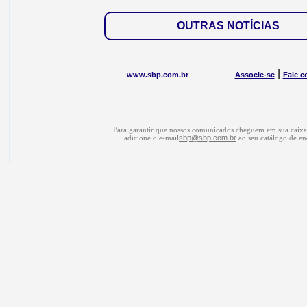
OUTRAS NOTÍCIAS
|
www.sbp.com.br
Associe-se
Fale c
Para garantir que nossos comunicados cheguem em sua caixa 
adicione o e-mail
sbp@sbp.com.br
ao seu catálogo de en