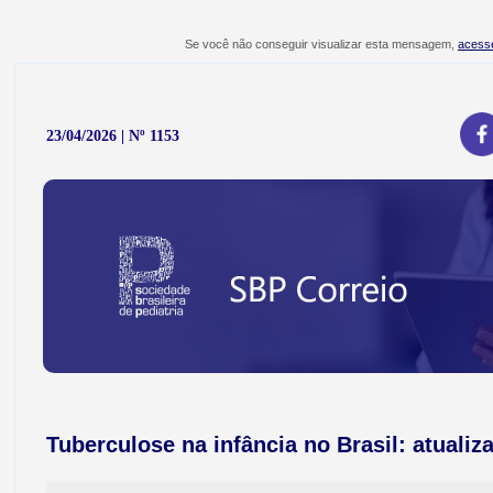
Se você não conseguir visualizar esta mensagem,
acesse
23/04/2026 | Nº 1153
Tuberculose na infância no Brasil: atualiz