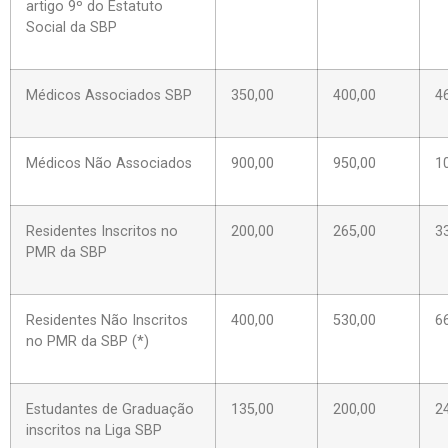
artigo 9º do Estatuto
Social da SBP
Médicos Associados SBP
350,00
400,00
4
Médicos Não Associados
900,00
950,00
1
Residentes Inscritos no
200,00
265,00
3
PMR da SBP
Residentes Não Inscritos
400,00
530,00
6
no PMR da SBP (*)
Estudantes de Graduação
135,00
200,00
2
inscritos na Liga SBP