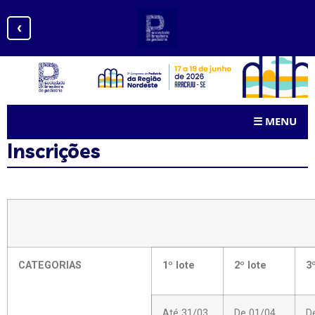
‹
☰
MENU
Inscrições
CATEGORIAS
1º lote
2º lote
3
Até 31/03
De 01/04
D