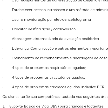
· Estabelecer acesso intraósseo e um método de administr
· Usar a monitoração por eletroencefalograma;
· Executar desfibrilação / cardioversão;
· Abordagem sistematizada da avaliação pediátrica;
· Liderança: Comunicação e outros elementos importantes 
· Treinamento no reconhecimento e abordagem de casos 
· 4 tipos de problemas respiratórios agudos;
· 4 tipos de problemas circulatórios agudos;
· 4 tipos de problemas cardíacos agudos, inclusive PCR.
Os alunos terão sua competência testada nas seguintes área
1. Suporte Básico de Vida (SBV) para crianças e lactentes;