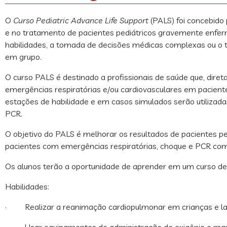
O
Curso Pediatric Advance Life Support
(PALS) foi concebido 
e no tratamento de pacientes pediátricos gravemente enfermo
habilidades, a tomada de decisões médicas complexas ou o 
em grupo.
O curso PALS é destinado a profissionais de saúde que, diret
emergências respiratórias e/ou cardiovasculares em pacientes
estações de habilidade e em casos simulados serão utilizad
PCR.
O objetivo do PALS é melhorar os resultados de pacientes pe
pacientes com emergências respiratórias, choque e PCR com 
Os alunos terão a oportunidade de aprender em um curso d
Habilidades:
· Realizar a reanimação cardiopulmonar em crianças e la
· Usar equipamentos de administração de oxigênio e mane