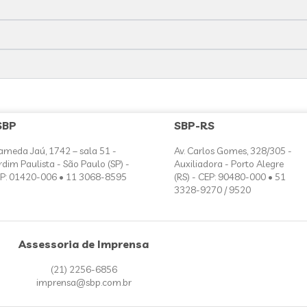
SBP
SBP-RS
ameda Jaú, 1742 – sala 51 -
Av. Carlos Gomes, 328/305 -
rdim Paulista - São Paulo (SP) -
Auxiliadora - Porto Alegre
P: 01420-006 • 11 3068-8595
(RS) - CEP: 90480-000 • 51
3328-9270 / 9520
Assessoria de Imprensa
(21) 2256-6856
imprensa@sbp.com.br