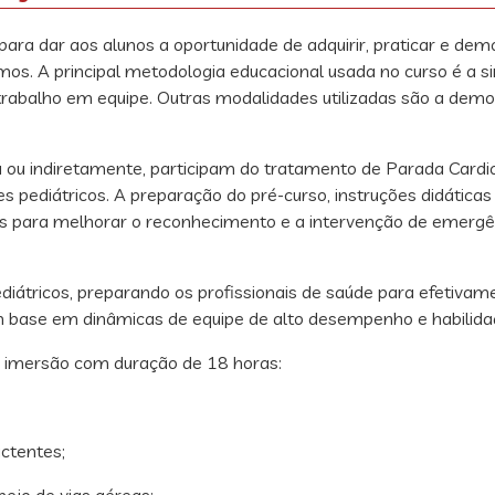
para dar aos alunos a oportunidade de adquirir, praticar e demo
s. A principal metodologia educacional usada no curso é a si
trabalho em equipe. Outras modalidades utilizadas são a demo
a ou indiretamente, participam do tratamento de Parada Cardio
 pediátricos. A preparação do pré-curso, instruções didáticas 
as para melhorar o reconhecimento e a intervenção de emergên
diátricos, preparando os profissionais de saúde para efetivam
base em dinâmicas de equipe de alto desempenho e habilidades
e imersão com duração de 18 horas:
ctentes;
jo de vias aéreas;