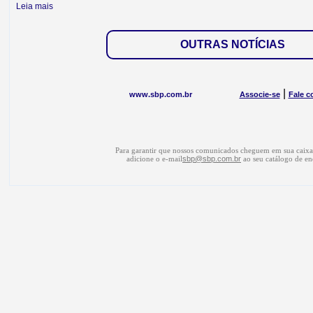
Leia mais
OUTRAS NOTÍCIAS
|
www.sbp.com.br
Associe-se
Fale c
Para garantir que nossos comunicados cheguem em sua caixa 
adicione o e-mail
sbp@sbp.com.br
ao seu catálogo de en