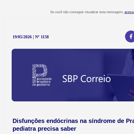
Se você não conseguir visualizar esta mensagem,
acesse
19/05/2026 | Nº 1158
Disfunções endócrinas na síndrome de Pra
pediatra precisa saber