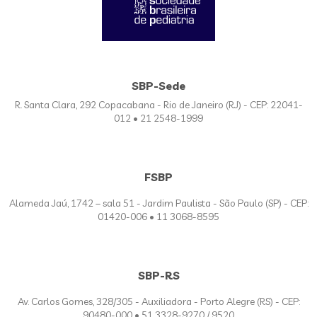
SBP-Sede
R. Santa Clara, 292 Copacabana - Rio de Janeiro (RJ) - CEP: 22041-
012 • 21 2548-1999
FSBP
Alameda Jaú, 1742 – sala 51 - Jardim Paulista - São Paulo (SP) - CEP:
01420-006 • 11 3068-8595
SBP-RS
Av. Carlos Gomes, 328/305 - Auxiliadora - Porto Alegre (RS) - CEP:
90480-000 • 51 3328-9270 / 9520