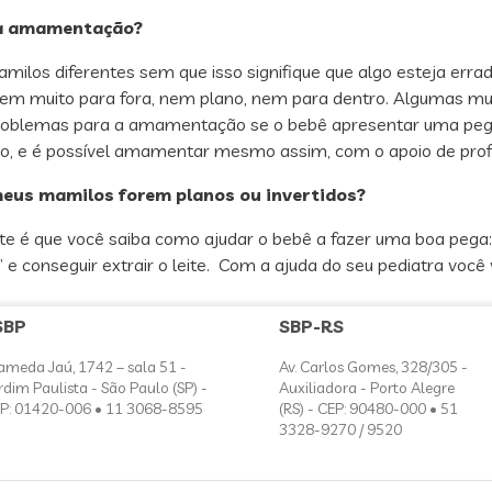
na amamentação?
milos diferentes sem que isso signifique que algo esteja er
 nem muito para fora, nem plano, nem para dentro. Algumas 
problemas para a amamentação se o bebê apresentar uma peg
o, e é possível amamentar mesmo assim, com o apoio de prof
eus mamilos forem planos ou invertidos?
e é que você saiba como ajudar o bebê a fazer uma boa pega:
e conseguir extrair o leite. Com a ajuda do seu pediatra você v
SBP
SBP-RS
ameda Jaú, 1742 – sala 51 -
Av. Carlos Gomes, 328/305 -
rdim Paulista - São Paulo (SP) -
Auxiliadora - Porto Alegre
P: 01420-006 • 11 3068-8595
(RS) - CEP: 90480-000 • 51
3328-9270 / 9520