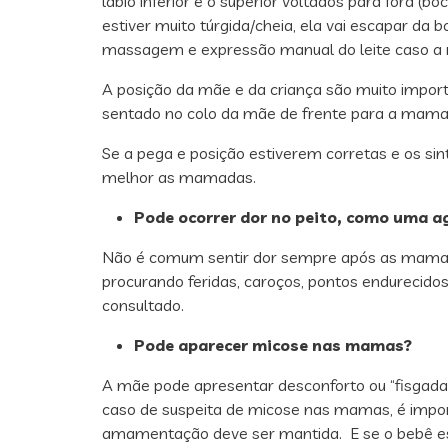
lábio inferior e o superior voltados para fora 
estiver muito túrgida/cheia, ela vai escapar da 
massagem e expressão manual do leite caso a m
A posição da mãe e da criança são muito impor
sentado no colo da mãe de frente para a mama,
Se a pega e posição estiverem corretas e os si
melhor as mamadas.
Pode ocorrer dor no peito, como uma 
Não é comum sentir dor sempre após as mamad
procurando feridas, caroços, pontos endurecido
consultado.
Pode aparecer micose nas mamas?
A mãe pode apresentar desconforto ou “fisgad
caso de suspeita de micose nas mamas, é import
amamentação deve ser mantida. E se o bebê esti