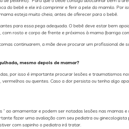
(boca de peixinho). Para que o bebê consiga abocanhar bem a ar
boca do bebê e ele irá comprimir e ferir a pele do mamilo. Por
ama esteja muito cheia, antes de oferecer para o bebê.
tantes para essa pega adequada. O bebê deve estar bem apoia
 com rosto e corpo de frente e próximos à mama (barriga com
ntomas continuarem, a mãe deve procurar um profissional de sa
agulhada, mesmo depois de mamar?
as, por isso é importante procurar lesões e traumatismos 
s, vermelhos ou quentes. Caso a dor persista ou tenha algo a
as ” ao amamentar e podem ser notadas lesões nas mamas e 
ante fazer uma avaliação com seu pediatra ou ginecologista p
ver com sapinho o pediatra irá tratar.