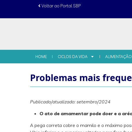
conteúdo
Voltar ao Portal SBP
HOME
CICLOS DA VIDA
ALIMENTAÇÃO
Problemas mais frequ
Publicado/atualizado: setembro/2024
O ato de amamentar pode doer e a ar
A pega correta cobre o mamilo e o máximo possí