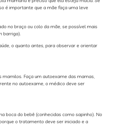
éola mamária é preciso que ela esteja macia. Se
 isso é importante que a mãe faça uma leve
do no braço ou colo da mãe, se possível mais
 barriga).
úde, o quanto antes, para observar e orientar
nos mamilos. Faça um autoexame das mamas,
parente no autoexame, o médico deve ser
na boca do bebê (conhecidas como sapinho). No
orque o tratamento deve ser iniciado e a