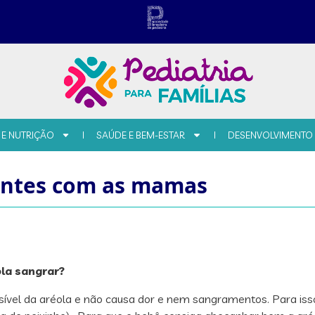
 E NUTRIÇÃO
SAÚDE E BEM-ESTAR
DESENVOLVIMENTO
entes com as mamas
éola sangrar?
vel da aréola e não causa dor e nem sangramentos. Para isso