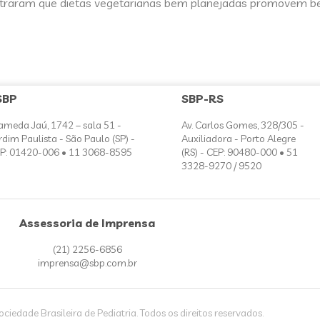
raram que dietas vegetarianas bem planejadas promovem ben
SBP
SBP-RS
ameda Jaú, 1742 – sala 51 -
Av. Carlos Gomes, 328/305 -
rdim Paulista - São Paulo (SP) -
Auxiliadora - Porto Alegre
P: 01420-006 • 11 3068-8595
(RS) - CEP: 90480-000 • 51
3328-9270 / 9520
Assessoria de Imprensa
(21) 2256-6856
imprensa@sbp.com.br
iedade Brasileira de Pediatria. Todos os direitos reservados.