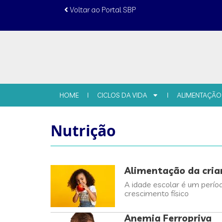
conteúdo
Voltar ao Portal SBP
HOME
CICLOS DA VIDA
ALIMENTAÇÃO
Nutrição
Alimentação da crian
A idade escolar é um perío
crescimento físico
Anemia Ferropriva