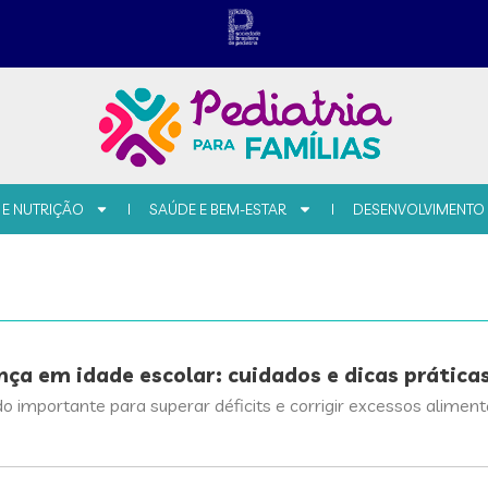
 E NUTRIÇÃO
SAÚDE E BEM-ESTAR
DESENVOLVIMENTO
ça em idade escolar: cuidados e dicas prática
do importante para superar déficits e corrigir excessos alimen