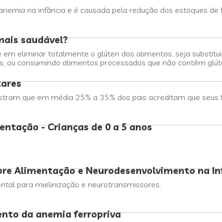
nemia na infância e é causada pela redução dos estoques de 
mais saudável?
e em eliminar totalmente o glúten dos alimentos, seja substi
vos, ou consumindo alimentos processados que não contêm glút
tares
tram que em média 25% a 35% dos pais acreditam que seus f
entação - Crianças de 0 a 5 anos
bre Alimentação e Neurodesenvolvimento na In
ntal para mielinização e neurotransmissores.
nto da anemia ferropriva