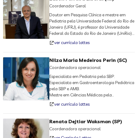
Coordenador Geral
Doutor em Pesquisa Clínica e mestre em
Pediatria pela Universidade Federal do Rio de
Janeiro (UFRJ), é professor da Universidade
Federal do Estado do Rio de Janeiro (UniRio).
Na gestão 2022-2025, foi o 1º vice-presidente
ver currículo lattes
da SBP. Nas gestões 2016-2019 e 2019-
2022, atuou como 2º vice-presidente da
entidade. Também já foi secretário-geral.
Nilza Maria Medeiros Perin (SC)
Presidiu a Sociedade de Pediatria do Rio de
Coordenadora operacional
Janeiro (Soperj) por dois mandatos.
Especialista em Pediatria pela SBP.
Especialista em Gastroenterologia Pediátrica
pela SBP e AMB.
Mestre em Ciências Médicas pela
Universidade Federal de Santa Catarina
ver currículo lattes
(UFSC).
Professora de Pediatria na Universidade do
Sul de Santa Catarina (UNISUL).
Renata Dejtiar Waksman (SP)
Preceptora de Pediatria do Hospital Infantil
Coordenadora operacional
Joana de Gusmão-Florianópolis-SC.
ver Currículo Lattes