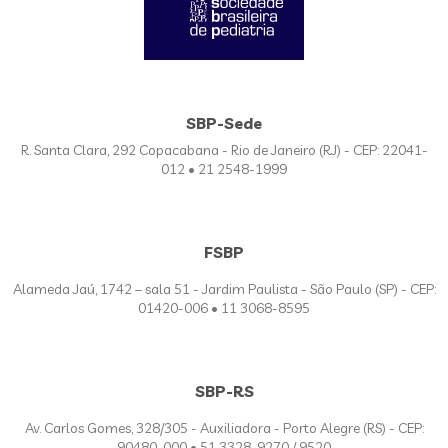
SBP-Sede
R. Santa Clara, 292 Copacabana - Rio de Janeiro (RJ) - CEP: 22041-
012 • 21 2548-1999
FSBP
Alameda Jaú, 1742 – sala 51 - Jardim Paulista - São Paulo (SP) - CEP:
01420-006 • 11 3068-8595
SBP-RS
Av. Carlos Gomes, 328/305 - Auxiliadora - Porto Alegre (RS) - CEP:
90480-000 • 51 3328-9270 / 9520