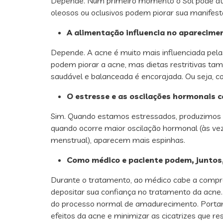
Depende. Num primeiro momento o Sol pode atuar
oleosos ou oclusivos podem piorar sua manifes
A alimentação influencia no aparecime
Depende. A acne é muito mais influenciada pel
podem piorar a acne, mas dietas restritivas t
saudável e balanceada é encorajada. Ou seja, 
O estresse e as oscilações hormonais 
Sim. Quando estamos estressados, produzimos m
quando ocorre maior oscilação hormonal (às v
menstrual), aparecem mais espinhas.
Como médico e paciente podem, juntos,
Durante o tratamento, ao médico cabe a compree
depositar sua confiança no tratamento da acne
do processo normal de amadurecimento. Portanto
efeitos da acne e minimizar as cicatrizes que r