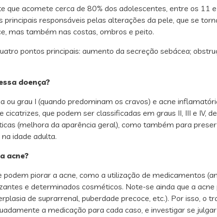
e que acomete cerca de 80% dos adolescentes, entre os 11 e 
principais responsáveis pelas alterações da pele, que se torn
ace, mas também nas costas, ombros e peito.
atro pontos principais: aumento da secreção sebácea; obstruçã
dessa doença?
ria ou grau I (quando predominam os cravos) e acne inflamató
icatrizes, que podem ser classificadas em graus II, III e IV,
icas (melhora da aparência geral), como também para preserv
r na idade adulta.
a acne?
podem piorar a acne, como a utilização de medicamentos (antic
lizantes e determinados cosméticos. Note-se ainda que a acne 
perplasia de suprarrenal, puberdade precoce, etc.). Por isso,
uadamente a medicação para cada caso, e investigar se julgar