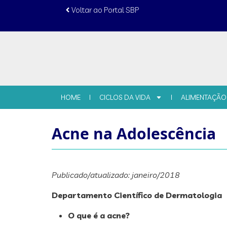
conteúdo
Voltar ao Portal SBP
HOME
CICLOS DA VIDA
ALIMENTAÇÃO
Acne na Adolescência
Publicado/atualizado: janeiro/2018
Departamento Científico de Dermatologia
O que é a acne?