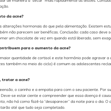
 de maneira a “secar” mais rapidamente as lesões. Contudo, a
tação.
nto da acne?
as alterações hormonais do que pela alimentação. Existem es
ambém não parecem ser benéficas. Conclusão: cada caso deve 
comer um chocolate de vez em quando está liberado, sem exag
contribuem para o aumento da acne?
aior quantidade de cortisol e este hormônio pode agravar a a
ezes também no meio do ciclo) é comum as adolescentes recl
 tratar a acne?
nsão, o carinho e a empatia para com o seu paciente. Por sua
. Deve-se estar ciente e compreender que essa doença é causa
, não há como fazê-la “desaparecer” da noite para o dia. O q
estarão até que tudo seja completado.