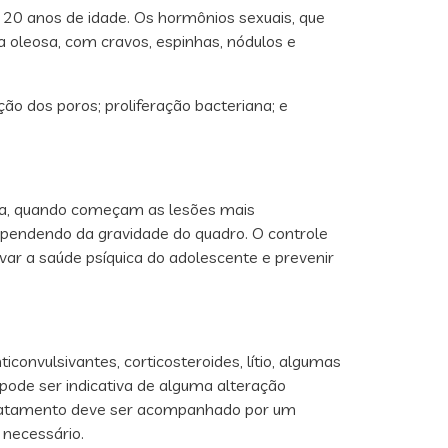
20 anos de idade. Os hormônios sexuais, que
a oleosa, com cravos, espinhas, nódulos e
o dos poros; proliferação bacteriana; e
ria, quando começam as lesões mais
 dependendo da gravidade do quadro. O controle
ar a saúde psíquica do adolescente e prevenir
onvulsivantes, corticosteroides, lítio, algumas
pode ser indicativa de alguma alteração
 o tratamento deve ser acompanhado por um
 necessário.