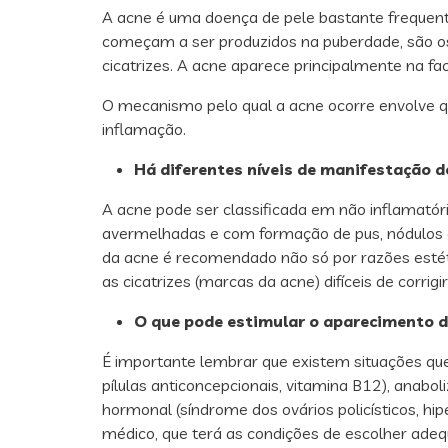
A acne é uma doença de pele bastante frequent
começam a ser produzidos na puberdade, são os 
cicatrizes. A acne aparece principalmente na f
O mecanismo pelo qual a acne ocorre envolve qu
inflamação.
Há diferentes níveis de manifestação 
A acne pode ser classificada em não inflamató
avermelhadas e com formação de pus, nódulos e c
da acne é recomendado não só por razões estét
as cicatrizes (marcas da acne) difíceis de corrigi
O que pode estimular o aparecimento d
É importante lembrar que existem situações que 
pílulas anticoncepcionais, vitamina B12), anabo
hormonal (síndrome dos ovários policísticos, hi
médico, que terá as condições de escolher adeq