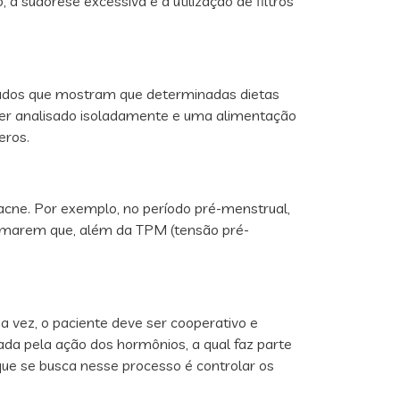
 sudorese excessiva e a utilização de filtros
tudos que mostram que determinadas dietas
ser analisado isoladamente e uma alimentação
eros.
cne. Por exemplo, no período pré-menstrual,
amarem que, além da TPM (tensão pré-
 vez, o paciente deve ser cooperativo e
da pela ação dos hormônios, a qual faz parte
ue se busca nesse processo é controlar os