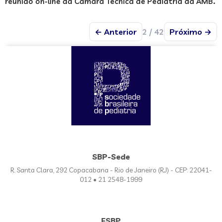
reunião on-line da Câmara Técnica de Pediatria da AMB.
← Anterior
2 / 42
Próximo →
SBP-Sede
R. Santa Clara, 292 Copacabana - Rio de Janeiro (RJ) - CEP: 22041-
012 • 21 2548-1999
FSBP