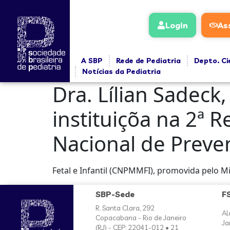
conteúdo
Login
As
A SBP
Rede de Pediatria
Depto. Ci
Notícias da Pediatria
Dra. Lílian Sadeck
instituiçõa na 2ª 
Nacional de Preve
Fetal e Infantil (CNPMMFI), promovida pelo Mi
SBP-Sede
F
R. Santa Clara, 292
Al
Copacabana - Rio de Janeiro
Ja
(RJ) - CEP: 22041-012 • 21