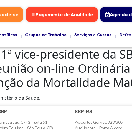
socie-se
Pagamento de Anuidade
Agenda d
entíficos
Grupos de Trabalho
Serviços e Cursos
Defes
, 1ª vice-presidente da S
Reunião on-line Ordinári
nção da Mortalidade Ma
nistério da Saúde.
SBP
SBP-RS
ameda Jaú, 1742 – sala 51 -
Av. Carlos Gomes, 328/305 -
rdim Paulista - São Paulo (SP) -
Auxiliadora - Porto Alegre