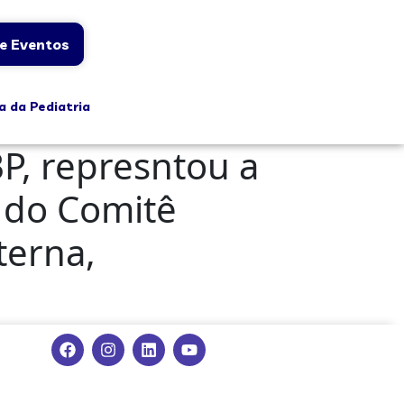
e Eventos
a da Pediatria
BP, represntou a
a do Comitê
terna,