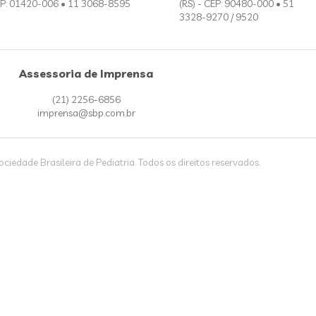
P: 01420-006 • 11 3068-8595
(RS) - CEP: 90480-000 • 51
3328-9270 / 9520
Assessoria de Imprensa
(21) 2256-6856
imprensa@sbp.com.br
iedade Brasileira de Pediatria. Todos os direitos reservados.