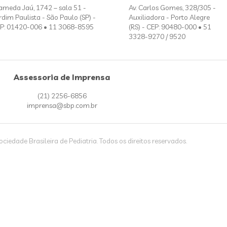
ameda Jaú, 1742 – sala 51 -
Av. Carlos Gomes, 328/305 -
rdim Paulista - São Paulo (SP) -
Auxiliadora - Porto Alegre
P: 01420-006 • 11 3068-8595
(RS) - CEP: 90480-000 • 51
3328-9270 / 9520
Assessoria de Imprensa
(21) 2256-6856
imprensa@sbp.com.br
iedade Brasileira de Pediatria. Todos os direitos reservados.