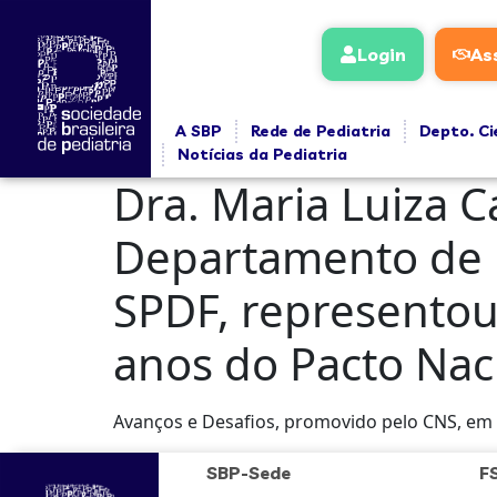
conteúdo
Login
As
A SBP
Rede de Pediatria
Depto. Ci
Notícias da Pediatria
Dra. Maria Luiza 
Departamento de 
SPDF, representou
anos do Pacto Naci
Avanços e Desafios, promovido pelo CNS, em B
SBP-Sede
F