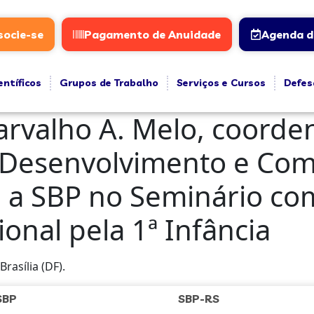
socie-se
Pagamento de Anuidade
Agenda d
entíficos
Grupos de Trabalho
Serviços e Cursos
Defes
Carvalho A. Melo, coord
Desenvolvimento e Co
 a SBP no Seminário co
onal pela 1ª Infância
rasília (DF).
SBP
SBP-RS