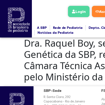
conteúdo
Login
As
A SBP
Rede de Pediatria
Depto. Ci
Notícias da Pediatria
Dra. Raquel Boy, s
Genética da SBP, r
Câmara Técnica A
pelo Ministério da
SBP-Sede
F
R. Santa Clara, 292
Al
Copacabana - Rio de Janeiro
Ja