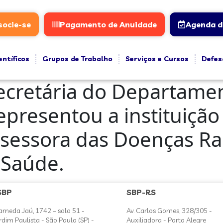
socie-se
Pagamento de Anuidade
Agenda d
entíficos
Grupos de Trabalho
Serviços e Cursos
Defes
ecretária do Departamen
epresentou a instituição
ssessora das Doenças R
 Saúde.
SBP
SBP-RS
ameda Jaú, 1742 – sala 51 -
Av. Carlos Gomes, 328/305 -
rdim Paulista - São Paulo (SP) -
Auxiliadora - Porto Alegre