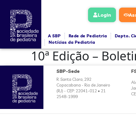
conteúdo
Login
As
A SBP
Rede de Pediatria
Depto. Ci
Notícias da Pediatria
10ª Edição – Bole
SBP-Sede
F
R. Santa Clara, 292
Al
Copacabana - Rio de Janeiro
Ja
(RJ) - CEP: 22041-012 • 21
CE
2548-1999