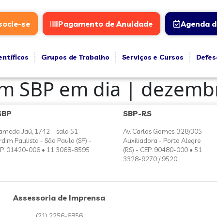
socie-se
Pagamento de Anuidade
Agenda d
entíficos
Grupos de Trabalho
Serviços e Cursos
Defes
tim SBP em dia | dezemb
SBP
SBP-RS
ameda Jaú, 1742 – sala 51 -
Av. Carlos Gomes, 328/305 -
rdim Paulista - São Paulo (SP) -
Auxiliadora - Porto Alegre
P: 01420-006 • 11 3068-8595
(RS) - CEP: 90480-000 • 51
3328-9270 / 9520
Assessoria de Imprensa
(21) 2256-6856