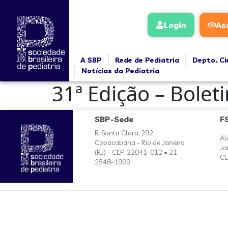
conteúdo
Login
As
A SBP
Rede de Pediatria
Depto. Ci
Notícias da Pediatria
31ª Edição – Bolet
SBP-Sede
F
R. Santa Clara, 292
Al
Copacabana - Rio de Janeiro
Ja
(RJ) - CEP: 22041-012 • 21
CE
2548-1999