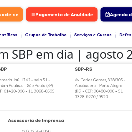
socie-se
Pagamento de Anuidade
Agenda d
entíficos
Grupos de Trabalho
Serviços e Cursos
Defes
im SBP em dia | agosto 
SBP
SBP-RS
ameda Jaú, 1742 – sala 51 -
Av. Carlos Gomes, 328/305 -
rdim Paulista - São Paulo (SP) -
Auxiliadora - Porto Alegre
P: 01420-006 • 11 3068-8595
(RS) - CEP: 90480-000 • 51
3328-9270 / 9520
Assessoria de Imprensa
(21) 2256-6856