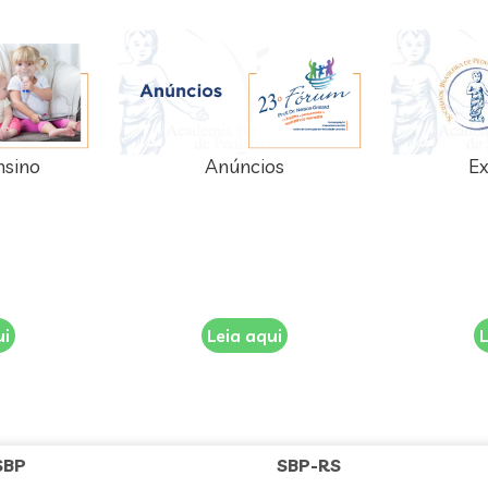
nsino
Anúncios
Ex
ui
Leia aqui
L
SBP
SBP-RS