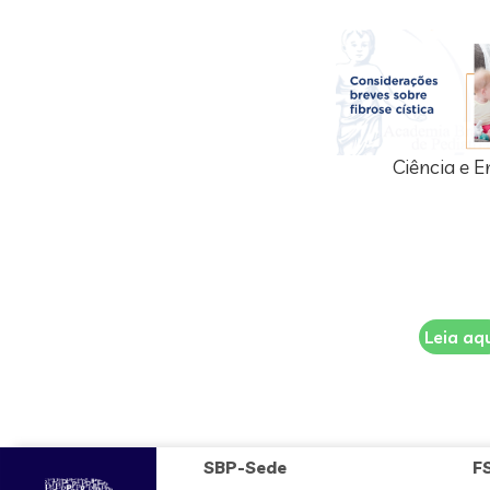
Ciência e E
Leia aq
SBP-Sede
F