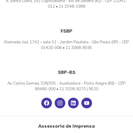
R. Santa Clara, 292 Copacabana - Rio de Janeiro (RJ) - CEP: 22041-
012 • 21 2548-1999
FSBP
Alameda Jaú, 1742 – sala 51 - Jardim Paulista - São Paulo (SP) - CEP:
01420-006 • 11 3068-8595
SBP-RS
Av. Carlos Gomes, 328/305 - Auxiliadora - Porto Alegre (RS) - CEP:
90480-000 • 51 3328-9270 / 9520
Assessoria de Imprensa