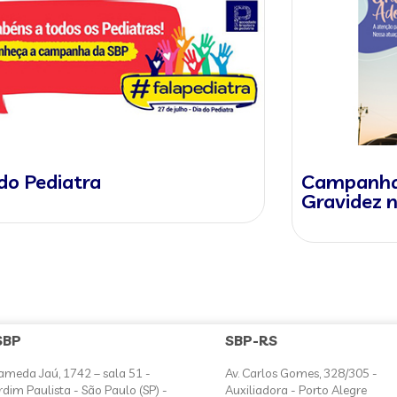
do Pediatra
Campanha 
Gravidez 
SBP
SBP-RS
ameda Jaú, 1742 – sala 51 -
Av. Carlos Gomes, 328/305 -
rdim Paulista - São Paulo (SP) -
Auxiliadora - Porto Alegre