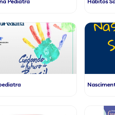
na Pediatra
Hábitos S
pediatra
Nasciment