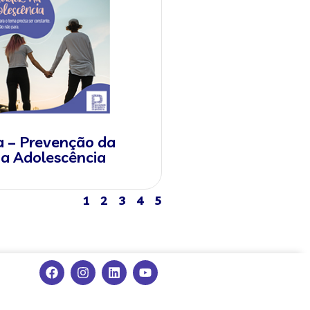
– Prevenção da
na Adolescência
1
2
3
4
5