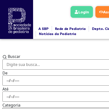
Login
As
A SBP
Rede de Pediatria
Depto. Ci
Notícias da Pediatria
Buscar
De
Até
Categoria