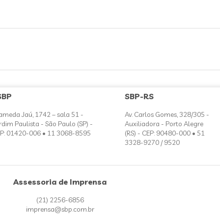
SBP
SBP-RS
ameda Jaú, 1742 – sala 51 -
Av. Carlos Gomes, 328/305 -
rdim Paulista - São Paulo (SP) -
Auxiliadora - Porto Alegre
P: 01420-006 • 11 3068-8595
(RS) - CEP: 90480-000 • 51
3328-9270 / 9520
Assessoria de Imprensa
(21) 2256-6856
imprensa@sbp.com.br